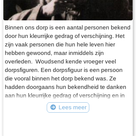
Binnen ons dorp is een aantal personen bekend
door hun kleurrijke gedrag of verschijning. Het
zijn vaak personen die hun hele leven hier
hebben gewoond, maar inmiddels zijn
overleden. Woudsend kende vroeger veel
dorpsfiguren. Een dorpsfiguur is een persoon
die vooral binnen het dorp bekend was. Ze
hadden doorgaans hun bekendheid te danken
aan hun kleurrijke gedrag of verschijning en in
mindere mate aan hun daden. Vaak waren het
Lees meer
al wat oudere personen die hun hele leven in
Tekst: © Foto: ©
het dorp woonden. Ze kregen ook meestal een
bijnaam die soms bekender was bij de