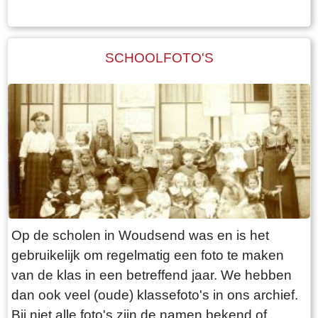
Verzekeringskantoor was de brug hét punt van
samenkomst voor de gepensioneerden, die er
op de ‘leugenbank’ menig sterk verhaal
SCHOOLFOTO'S
uitwisselden.
Op de scholen in Woudsend was en is het
gebruikelijk om regelmatig een foto te maken
van de klas in een betreffend jaar. We hebben
dan ook veel (oude) klassefoto's in ons archief.
Bij niet alle foto's zijn de namen bekend of