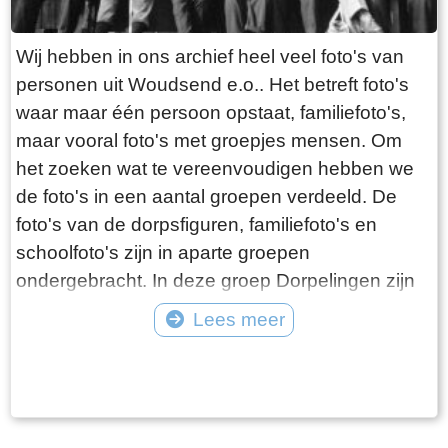
Wij hebben in ons archief heel veel foto's van
personen uit Woudsend e.o.. Het betreft foto's
waar maar één persoon opstaat, familiefoto's,
maar vooral foto's met groepjes mensen. Om
het zoeken wat te vereenvoudigen hebben we
de foto's in een aantal groepen verdeeld. De
foto's van de dorpsfiguren, familiefoto's en
schoolfoto's zijn in aparte groepen
ondergebracht. In deze groep Dorpelingen zijn
de overige foto's opgenomen, waaronder twee
Lees meer
speciale groepen, namelijk de lotelingen en de
Tekst: © Foto: ©
foto's van onbekende personen. Als er gericht
gezocht wordt naar een bepaald iemand, dan
kan dit beter met de zoekfunctie die in de