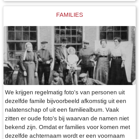
dorpsbewoners dan hun echte naam. Buiten
Woudsend waren de dorpsfiguren veelal
FAMILIES
onbekend, alhoewel sommigen de krant wel
hebben gehaald.Een bekend en kleurrijk
dorpsfiguur was Sibbele Visser, hier op de foto,
met als bijnaam Sibbele mot.
We krijgen regelmatig foto's van personen uit
dezelfde famile bijvoorbeeld afkomstig uit een
nalatenschap of uit een familiealbum. Vaak
zitten er oude foto's bij waarvan de namen niet
bekend zijn. Omdat er families voor komen met
dezelfde achternaam wordt er een voornaam