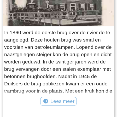
In 1860 werd de eerste brug over de rivier de Ie
aangelegd. Deze houten brug was smal en
voorzien van petroleumlampen. Lopend over de
naastgelegen steiger kon de brug open en dicht
worden geduwd. In de twintiger jaren werd de
brug vervangen door een stalen exemplaar met
betonnen brughoofden. Nadat in 1945 de
Duitsers de brug opbliezen kwam er een oude
trambrug voor in de plaats. Met een kruk kon die
worden opengedraaid. In 1975 werd de huidige
Lees meer
Hellingbrug met elektrische bediening
Tekst: © jouke Foto: ©
aangelegd. Tot de sluiting van het