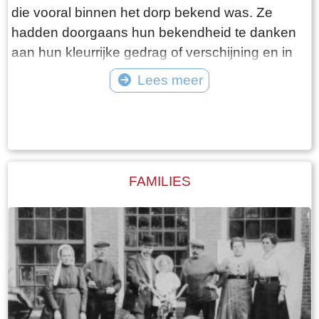
die vooral binnen het dorp bekend was. Ze
hadden doorgaans hun bekendheid te danken
aan hun kleurrijke gedrag of verschijning en in
mindere mate aan hun daden. Vaak waren het
Lees meer
al wat oudere personen die hun hele leven in
Tekst: © Foto: ©
het dorp woonden. Ze kregen ook meestal een
bijnaam die soms bekender was bij de
dorpsbewoners dan hun echte naam. Buiten
Woudsend waren de dorpsfiguren veelal
FAMILIES
onbekend, alhoewel sommigen de krant wel
hebben gehaald.Een bekend en kleurrijk
dorpsfiguur was Sibbele Visser, hier op de foto,
met als bijnaam Sibbele mot.