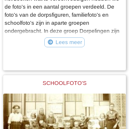
de foto's in een aantal groepen verdeeld. De
foto's van de dorpsfiguren, familiefoto's en
schoolfoto's zijn in aparte groepen
ondergebracht. In deze groep Dorpelingen zijn
de overige foto's opgenomen, waaronder twee
Lees meer
speciale groepen, namelijk de lotelingen en de
Tekst: © Foto: ©
foto's van onbekende personen. Als er gericht
gezocht wordt naar een bepaald iemand, dan
kan dit beter met de zoekfunctie die in de
bovenste balk kan worden geopend. Alle foto's
SCHOOLFOTO'S
waar de betreffende persoon op staat worden
daar dan getoond.