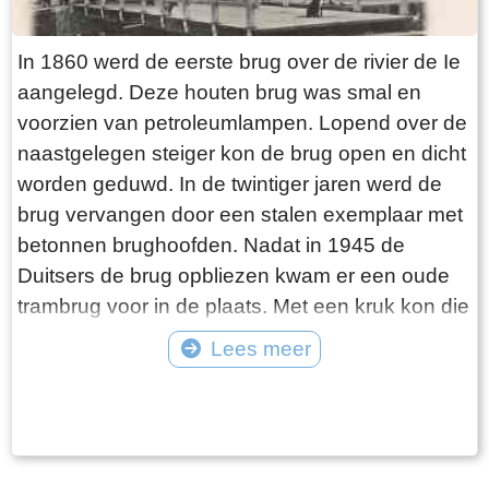
In 1860 werd de eerste brug over de rivier de Ie
aangelegd. Deze houten brug was smal en
voorzien van petroleumlampen. Lopend over de
naastgelegen steiger kon de brug open en dicht
worden geduwd. In de twintiger jaren werd de
brug vervangen door een stalen exemplaar met
betonnen brughoofden. Nadat in 1945 de
Duitsers de brug opbliezen kwam er een oude
trambrug voor in de plaats. Met een kruk kon die
worden opengedraaid. In 1975 werd de huidige
Lees meer
Hellingbrug met elektrische bediening
Tekst: © jouke Foto: ©
aangelegd. Tot de sluiting van het
Verzekeringskantoor was de brug hét punt van
samenkomst voor de gepensioneerden, die er