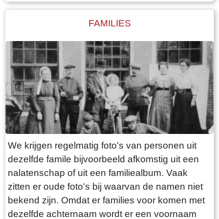
kan dit beter met de zoekfunctie die in de
bovenste balk kan worden geopend. Alle foto's
FAMILIES
waar de betreffende persoon op staat worden
daar dan getoond.
We krijgen regelmatig foto's van personen uit
dezelfde famile bijvoorbeeld afkomstig uit een
nalatenschap of uit een familiealbum. Vaak
zitten er oude foto's bij waarvan de namen niet
bekend zijn. Omdat er families voor komen met
dezelfde achternaam wordt er een voornaam