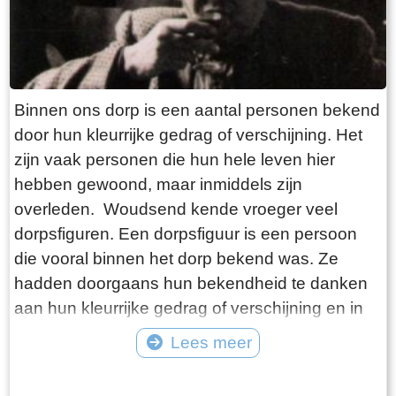
Binnen ons dorp is een aantal personen bekend
door hun kleurrijke gedrag of verschijning. Het
zijn vaak personen die hun hele leven hier
hebben gewoond, maar inmiddels zijn
overleden. Woudsend kende vroeger veel
dorpsfiguren. Een dorpsfiguur is een persoon
die vooral binnen het dorp bekend was. Ze
hadden doorgaans hun bekendheid te danken
aan hun kleurrijke gedrag of verschijning en in
mindere mate aan hun daden. Vaak waren het
Lees meer
al wat oudere personen die hun hele leven in
Tekst: © Foto: ©
het dorp woonden. Ze kregen ook meestal een