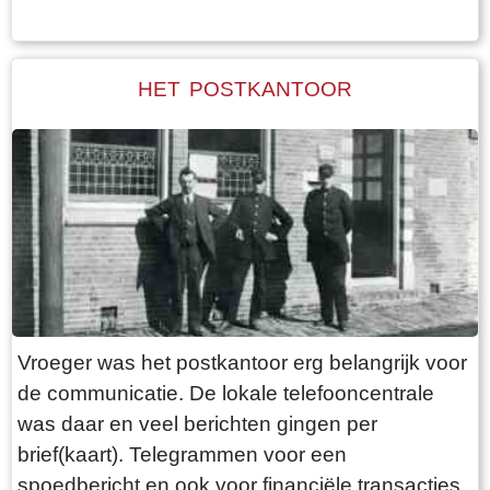
bijnaam die soms bekender was bij de
dorpsbewoners dan hun echte naam. Buiten
Woudsend waren de dorpsfiguren veelal
HET POSTKANTOOR
onbekend, alhoewel sommigen de krant wel
hebben gehaald.Een bekend en kleurrijk
dorpsfiguur was Sibbele Visser, hier op de foto,
met als bijnaam Sibbele mot.
Vroeger was het postkantoor erg belangrijk voor
de communicatie. De lokale telefooncentrale
was daar en veel berichten gingen per
brief(kaart). Telegrammen voor een
spoedbericht en ook voor financiële transacties