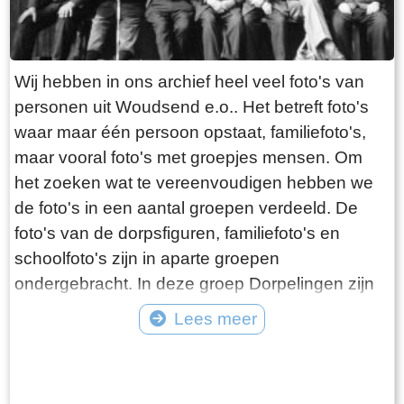
Wij hebben in ons archief heel veel foto's van
personen uit Woudsend e.o.. Het betreft foto's
waar maar één persoon opstaat, familiefoto's,
maar vooral foto's met groepjes mensen. Om
het zoeken wat te vereenvoudigen hebben we
de foto's in een aantal groepen verdeeld. De
foto's van de dorpsfiguren, familiefoto's en
schoolfoto's zijn in aparte groepen
ondergebracht. In deze groep Dorpelingen zijn
de overige foto's opgenomen, waaronder twee
Lees meer
speciale groepen, namelijk de lotelingen en de
Tekst: © Foto: ©
foto's van onbekende personen. Als er gericht
gezocht wordt naar een bepaald iemand, dan