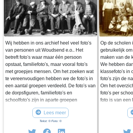
Wij hebben in ons archief heel veel foto's
Op de scholen 
van personen uit Woudsend e.o.. Het
gebruikelijk om
betreft foto's waar maar één persoon
maken van de kl
opstaat, familiefoto's, maar vooral foto's
We hebben dan 
met groepjes mensen. Om het zoeken wat
klassefoto's in o
te vereenvoudigen hebben we de foto's in
foto's zijn de 
een aantal groepen verdeeld. De foto's van
Om het overzich
de dorpsfiguren, familiefoto's en
foto's per scho
schoolfoto's zijn in aparte groepen
foto is van een
ondergebracht. In deze groep Dorpelingen
omstreeks 1930
Lees meer
zijn de overige foto's opgenomen,
bekend.
waaronder twee speciale groepen,
Tekst: © Foto: ©
namelijk de lotelingen en de foto's van