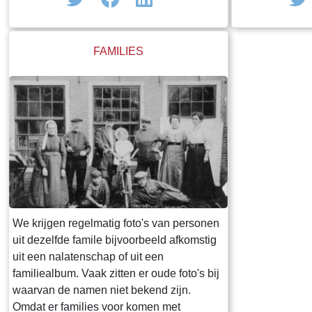
onbekende personen. Als er gericht
gezocht wordt naar een bepaald iemand,
dan kan dit beter met de zoekfunctie die in
FAMILIES
de bovenste balk kan worden geopend.
Alle foto's waar de betreffende persoon op
staat worden daar dan getoond.
We krijgen regelmatig foto's van personen
uit dezelfde famile bijvoorbeeld afkomstig
uit een nalatenschap of uit een
familiealbum. Vaak zitten er oude foto's bij
waarvan de namen niet bekend zijn.
Omdat er families voor komen met