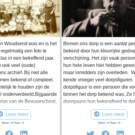
in Woudsend was en is het
Binnen ons dorp is een aantal p
 regelmatig een foto te
bekend door hun kleurrijke gedra
as in een betreffend jaar.
verschijning. Het zijn vaak perso
ook veel (oude)
hun hele leven hier hebben gewo
ns archief. Bij niet alle
maar inmiddels zijn overleden.
namen bekend of compleet.
kende vroeger veel dorpsfiguren.
telijk te houden zijn de
dorpsfiguur is een persoon die vo
ol onderverdeeld.Bijgaande
binnen het dorp bekend was. Ze
 klas van de Bewaarschool,
doorgaans hun bekendheid te da
. De namen zijn niet
hun kleurrijke gedrag of verschijn
Lees meer
Lees meer
mindere mate aan hun daden. Va
het al wat oudere personen die h
Tekst: © Foto: ©
Tekst: © Foto: ©
leven in het dorp woonden. Ze k