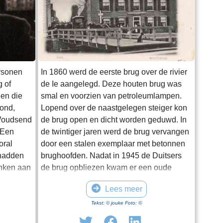
ersonen
In 1860 werd de eerste brug over de rivier
g of
de Ie aangelegd. Deze houten brug was
nen die
smal en voorzien van petroleumlampen.
ond,
Lopend over de naastgelegen steiger kon
 Woudsend
de brug open en dicht worden geduwd. In
 Een
de twintiger jaren werd de brug vervangen
oral
door een stalen exemplaar met betonnen
 hadden
brughoofden. Nadat in 1945 de Duitsers
nken aan
de brug opbliezen kwam er een oude
ing en in
trambrug voor in de plaats. Met een kruk
Lees meer
ak waren
kon die worden opengedraaid. In 1975
un hele
werd de huidige Hellingbrug met
Tekst: © jouke Foto: ©
regen ook
elektrische bediening aangelegd. Tot de