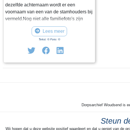
dezelfde achternaam wordt er een
voornaam van een van de stamhouders bij
vermeld.Nog niet alle familiefoto's zijn
gerebruceerd per juiste familie. Daarom
Lees meer
hebben we nog een venster "Diverse
families". Bijgaande foto is van familie
Tekst: © Foto: ©
Westerhof.
Dorpsarchief Woudsend is een
Steun de
Wij hopen dat u deze website positief waardeert en dat u geniet van de gr