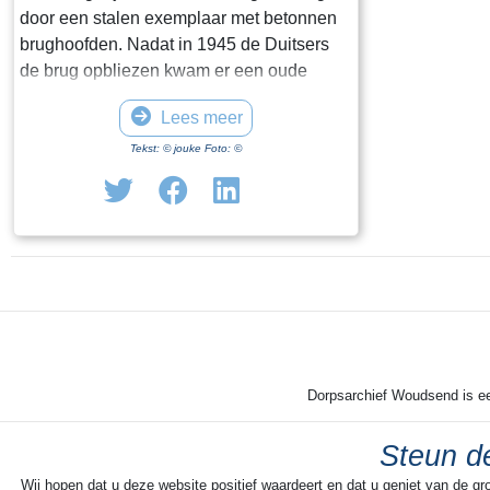
door een stalen exemplaar met betonnen
brughoofden. Nadat in 1945 de Duitsers
de brug opbliezen kwam er een oude
trambrug voor in de plaats. Met een kruk
Lees meer
kon die worden opengedraaid. In 1975
werd de huidige Hellingbrug met
Tekst: © jouke Foto: ©
elektrische bediening aangelegd. Tot de
sluiting van het Verzekeringskantoor was
de brug hét punt van samenkomst voor de
gepensioneerden, die er op de
‘leugenbank’ menig sterk verhaal
uitwisselden.
Dorpsarchief Woudsend is een
Steun de
Wij hopen dat u deze website positief waardeert en dat u geniet van de gr