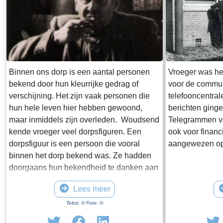
Binnen ons dorp is een aantal personen
Vroeger was het
bekend door hun kleurrijke gedrag of
voor de commun
verschijning. Het zijn vaak personen die
telefooncentral
hun hele leven hier hebben gewoond,
berichten gingen
maar inmiddels zijn overleden. Woudsend
Telegrammen vo
kende vroeger veel dorpsfiguren. Een
ook voor financ
dorpsfiguur is een persoon die vooral
aangewezen op 
binnen het dorp bekend was. Ze hadden
doorgaans hun bekendheid te danken aan
hun kleurrijke gedrag of verschijning en in
Lees meer
mindere mate aan hun daden. Vaak waren
het al wat oudere personen die hun hele
Tekst: © Foto: ©
leven in het dorp woonden. Ze kregen ook