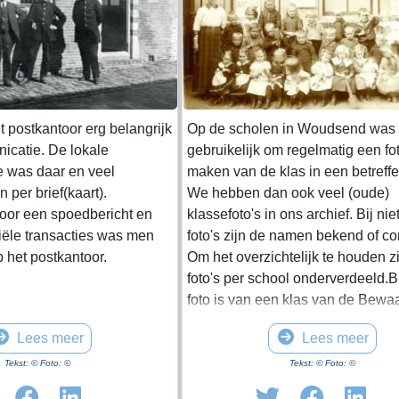
 postkantoor erg belangrijk
Op de scholen in Woudsend was e
icatie. De lokale
gebruikelijk om regelmatig een fot
e was daar en veel
maken van de klas in een betreffe
 per brief(kaart).
We hebben dan ook veel (oude)
or een spoedbericht en
klassefoto's in ons archief. Bij niet
iële transacties was men
foto's zijn de namen bekend of co
het postkantoor.
Om het overzichtelijk te houden z
foto's per school onderverdeeld.
foto is van een klas van de Bewa
omstreeks 1930. De namen zijn n
Lees meer
Lees meer
bekend.
Tekst: © Foto: ©
Tekst: © Foto: ©