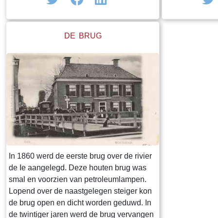
meestal een bijnaam die soms bekender
was bij de dorpsbewoners dan hun echte
naam. Buiten Woudsend waren de
DE BRUG
dorpsfiguren veelal onbekend, alhoewel
sommigen de krant wel hebben
gehaald.Een bekend en kleurrijk
dorpsfiguur was Sibbele Visser, hier op de
foto, met als bijnaam Sibbele mot.
In 1860 werd de eerste brug over de rivier
de Ie aangelegd. Deze houten brug was
smal en voorzien van petroleumlampen.
Lopend over de naastgelegen steiger kon
de brug open en dicht worden geduwd. In
de twintiger jaren werd de brug vervangen