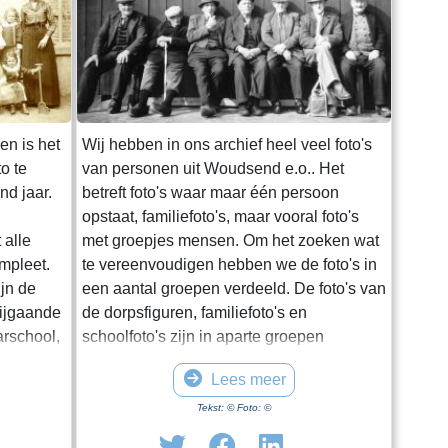
n is het
Wij hebben in ons archief heel veel foto's
o te
van personen uit Woudsend e.o.. Het
nd jaar.
betreft foto's waar maar één persoon
opstaat, familiefoto's, maar vooral foto's
 alle
met groepjes mensen. Om het zoeken wat
mpleet.
te vereenvoudigen hebben we de foto's in
ijn de
een aantal groepen verdeeld. De foto's van
Bijgaande
de dorpsfiguren, familiefoto's en
arschool,
schoolfoto's zijn in aparte groepen
iet
ondergebracht. In deze groep Dorpelingen
Lees meer
zijn de overige foto's opgenomen,
waaronder twee speciale groepen,
Tekst: © Foto: ©
namelijk de lotelingen en de foto's van