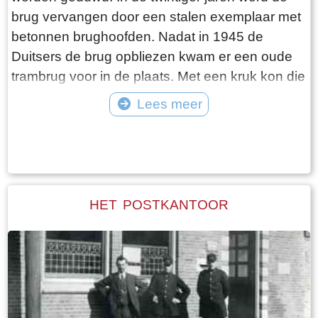
brug vervangen door een stalen exemplaar met
betonnen brughoofden. Nadat in 1945 de
Duitsers de brug opbliezen kwam er een oude
trambrug voor in de plaats. Met een kruk kon die
worden opengedraaid. In 1975 werd de huidige
Lees meer
Hellingbrug met elektrische bediening
Tekst: © jouke Foto: ©
aangelegd. Tot de sluiting van het
Verzekeringskantoor was de brug hét punt van
samenkomst voor de gepensioneerden, die er
op de ‘leugenbank’ menig sterk verhaal
HET POSTKANTOOR
uitwisselden.