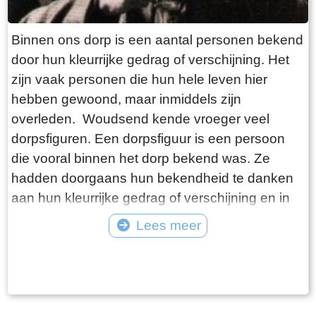
Binnen ons dorp is een aantal personen bekend
door hun kleurrijke gedrag of verschijning. Het
zijn vaak personen die hun hele leven hier
hebben gewoond, maar inmiddels zijn
overleden. Woudsend kende vroeger veel
dorpsfiguren. Een dorpsfiguur is een persoon
die vooral binnen het dorp bekend was. Ze
hadden doorgaans hun bekendheid te danken
aan hun kleurrijke gedrag of verschijning en in
mindere mate aan hun daden. Vaak waren het
Lees meer
al wat oudere personen die hun hele leven in
Tekst: © Foto: ©
het dorp woonden. Ze kregen ook meestal een
bijnaam die soms bekender was bij de
dorpsbewoners dan hun echte naam. Buiten