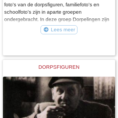
foto's van de dorpsfiguren, familiefoto's en
schoolfoto's zijn in aparte groepen
ondergebracht. In deze groep Dorpelingen zijn
de overige foto's opgenomen, waaronder twee
Lees meer
speciale groepen, namelijk de lotelingen en de
Tekst: © Foto: ©
foto's van onbekende personen. Als er gericht
gezocht wordt naar een bepaald iemand, dan
kan dit beter met de zoekfunctie die in de
bovenste balk kan worden geopend. Alle foto's
DORPSFIGUREN
waar de betreffende persoon op staat worden
daar dan getoond.