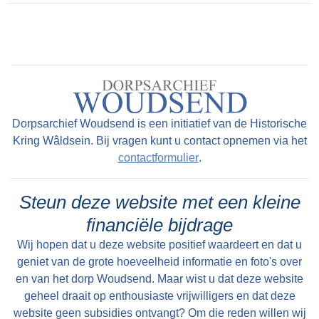
Woudsend waren de dorpsfiguren veelal
onbekend, alhoewel sommigen de krant wel
hebben gehaald.Een bekend en kleurrijk
dorpsfiguur was Sibbele Visser, hier op de foto,
met als bijnaam Sibbele mot.
Dorpsarchief Woudsend is een initiatief van de Historische
Kring Wâldsein. Bij vragen kunt u contact opnemen via het
contactformulier
.
Steun deze website met een kleine
financiële bijdrage
Wij hopen dat u deze website positief waardeert en dat u
geniet van de grote hoeveelheid informatie en foto's over
en van het dorp Woudsend. Maar wist u dat deze website
geheel draait op enthousiaste vrijwilligers en dat deze
website geen subsidies ontvangt? Om die reden willen wij