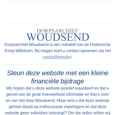
Woudsend waren de dorpsfiguren veelal
onbekend, alhoewel sommigen de krant wel
hebben gehaald.Een bekend en kleurrijk
dorpsfiguur was Sibbele Visser, hier op de foto,
met als bijnaam Sibbele mot.
Dorpsarchief Woudsend is een initiatief van de Historische
Kring Wâldsein. Bij vragen kunt u contact opnemen via het
contactformulier
.
Steun deze website met een kleine
financiële bijdrage
Wij hopen dat u deze website positief waardeert en dat u
geniet van de grote hoeveelheid informatie en foto's over
en van het dorp Woudsend. Maar wist u dat deze website
geheel draait op enthousiaste vrijwilligers en dat deze
website geen subsidies ontvangt? Om die reden willen wij