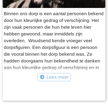
Binnen ons dorp is een aantal personen bekend
door hun kleurrijke gedrag of verschijning. Het
zijn vaak personen die hun hele leven hier
hebben gewoond, maar inmiddels zijn
overleden. Woudsend kende vroeger veel
dorpsfiguren. Een dorpsfiguur is een persoon
die vooral binnen het dorp bekend was. Ze
hadden doorgaans hun bekendheid te danken
aan hun kleurrijke gedrag of verschijning en in
mindere mate aan hun daden. Vaak waren het
Lees meer
al wat oudere personen die hun hele leven in
Tekst: © Foto: ©
het dorp woonden. Ze kregen ook meestal een
bijnaam die soms bekender was bij de
dorpsbewoners dan hun echte naam. Buiten