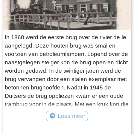
In 1860 werd de eerste brug over de rivier de Ie
aangelegd. Deze houten brug was smal en
voorzien van petroleumlampen. Lopend over de
naastgelegen steiger kon de brug open en dicht
worden geduwd. In de twintiger jaren werd de
brug vervangen door een stalen exemplaar met
betonnen brughoofden. Nadat in 1945 de
Duitsers de brug opbliezen kwam er een oude
trambrug voor in de plaats. Met een kruk kon die
worden opengedraaid. In 1975 werd de huidige
Lees meer
Hellingbrug met elektrische bediening
Tekst: © jouke Foto: ©
aangelegd. Tot de sluiting van het