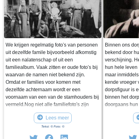
We krijgen regelmatig foto's van personen
Binnen ons dor
uit dezelfde famile bijvoorbeeld afkomstig
bekend door hun
uit een nalatenschap of uit een
verschijning. H
familiealbum. Vaak zitten er oude foto's bij
hun hele leven
waarvan de namen niet bekend zijn.
maar inmiddels
Omdat er families voor komen met
kende vroeger 
dezelfde achternaam wordt er een
dorpsfiguur is 
voornaam van een van de stamhouders bij
binnen het dor
vermeld.Nog niet alle familiefoto's zijn
doorgaans hun
gerebruceerd per juiste familie. Daarom
hun kleurrijke 
Lees meer
hebben we nog een venster "Diverse
mindere mate 
families". Bijgaande foto is van familie
het al wat oude
Tekst: © Foto: ©
Westerhof.
leven in het d