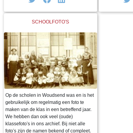
meestal een bi
was bij de dor
naam. Buiten 
SCHOOLFOTO'S
dorpsfiguren v
sommigen de k
gehaald.Een be
dorpsfiguur was
foto, met als b
Op de scholen in Woudsend was en is het
gebruikelijk om regelmatig een foto te
maken van de klas in een betreffend jaar.
We hebben dan ook veel (oude)
klassefoto's in ons archief. Bij niet alle
foto's zijn de namen bekend of compleet.