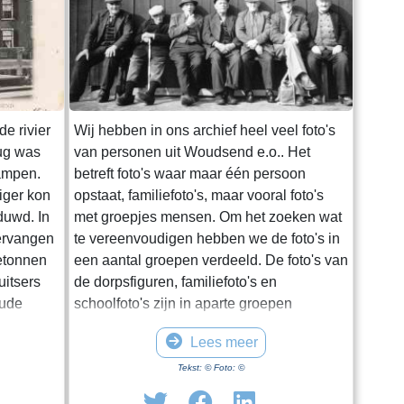
e rivier
Wij hebben in ons archief heel veel foto's
ug was
van personen uit Woudsend e.o.. Het
ampen.
betreft foto's waar maar één persoon
iger kon
opstaat, familiefoto's, maar vooral foto's
duwd. In
met groepjes mensen. Om het zoeken wat
vervangen
te vereenvoudigen hebben we de foto's in
etonnen
een aantal groepen verdeeld. De foto's van
uitsers
de dorpsfiguren, familiefoto's en
oude
schoolfoto's zijn in aparte groepen
en kruk
ondergebracht. In deze groep Dorpelingen
Lees meer
 1975
zijn de overige foto's opgenomen,
waaronder twee speciale groepen,
Tekst: © Foto: ©
 Tot de
namelijk de lotelingen en de foto's van