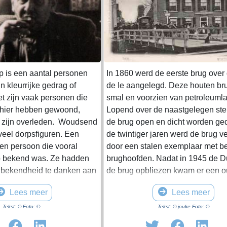
p is een aantal personen
In 1860 werd de eerste brug over d
 kleurrijke gedrag of
de Ie aangelegd. Deze houten br
et zijn vaak personen die
smal en voorzien van petroleuml
 hier hebben gewoond,
Lopend over de naastgelegen ste
 zijn overleden. Woudsend
de brug open en dicht worden ge
veel dorpsfiguren. Een
de twintiger jaren werd de brug 
een persoon die vooral
door een stalen exemplaar met b
p bekend was. Ze hadden
brughoofden. Nadat in 1945 de D
 bekendheid te danken aan
de brug opbliezen kwam er een 
gedrag of verschijning en in
trambrug voor in de plaats. Met e
Lees meer
Lees meer
aan hun daden. Vaak waren
kon die worden opengedraaid. In
re personen die hun hele
werd de huidige Hellingbrug met
Tekst: © Foto: ©
Tekst: © jouke Foto: ©
orp woonden. Ze kregen ook
elektrische bediening aangelegd.