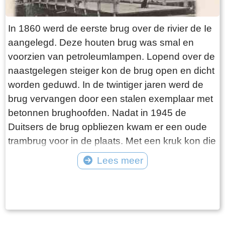
In 1860 werd de eerste brug over de rivier de Ie
aangelegd. Deze houten brug was smal en
voorzien van petroleumlampen. Lopend over de
naastgelegen steiger kon de brug open en dicht
worden geduwd. In de twintiger jaren werd de
brug vervangen door een stalen exemplaar met
betonnen brughoofden. Nadat in 1945 de
Duitsers de brug opbliezen kwam er een oude
trambrug voor in de plaats. Met een kruk kon die
worden opengedraaid. In 1975 werd de huidige
Lees meer
Hellingbrug met elektrische bediening
Tekst: © jouke Foto: ©
aangelegd. Tot de sluiting van het
Verzekeringskantoor was de brug hét punt van
samenkomst voor de gepensioneerden, die er