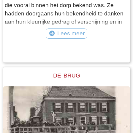
die vooral binnen het dorp bekend was. Ze
hadden doorgaans hun bekendheid te danken
aan hun kleurrijke gedrag of verschijning en in
mindere mate aan hun daden. Vaak waren het
Lees meer
al wat oudere personen die hun hele leven in
Tekst: © Foto: ©
het dorp woonden. Ze kregen ook meestal een
bijnaam die soms bekender was bij de
dorpsbewoners dan hun echte naam. Buiten
Woudsend waren de dorpsfiguren veelal
DE BRUG
onbekend, alhoewel sommigen de krant wel
hebben gehaald.Een bekend en kleurrijk
dorpsfiguur was Sibbele Visser, hier op de foto,
met als bijnaam Sibbele mot.