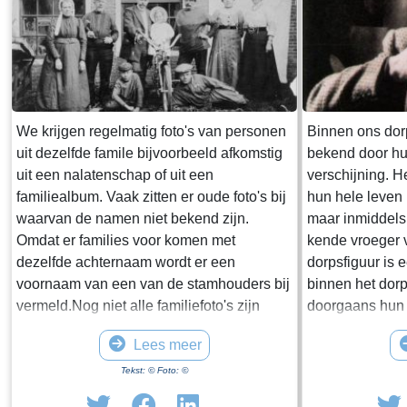
We krijgen regelmatig foto's van personen
Binnen ons dor
uit dezelfde famile bijvoorbeeld afkomstig
bekend door hun
uit een nalatenschap of uit een
verschijning. H
familiealbum. Vaak zitten er oude foto's bij
hun hele leven
waarvan de namen niet bekend zijn.
maar inmiddels
Omdat er families voor komen met
kende vroeger 
dezelfde achternaam wordt er een
dorpsfiguur is 
voornaam van een van de stamhouders bij
binnen het dor
vermeld.Nog niet alle familiefoto's zijn
doorgaans hun
gerebruceerd per juiste familie. Daarom
hun kleurrijke 
Lees meer
hebben we nog een venster "Diverse
mindere mate 
families". Bijgaande foto is van familie
het al wat oude
Tekst: © Foto: ©
Westerhof.
leven in het d