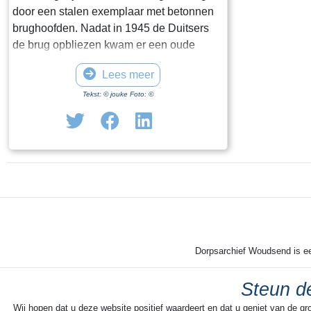
door een stalen exemplaar met betonnen
brughoofden. Nadat in 1945 de Duitsers
de brug opbliezen kwam er een oude
trambrug voor in de plaats. Met een kruk
Lees meer
kon die worden opengedraaid. In 1975
werd de huidige Hellingbrug met
Tekst: © jouke Foto: ©
elektrische bediening aangelegd. Tot de
sluiting van het Verzekeringskantoor was
de brug hét punt van samenkomst voor de
gepensioneerden, die er op de
‘leugenbank’ menig sterk verhaal
uitwisselden.
Dorpsarchief Woudsend is een
Steun de
Wij hopen dat u deze website positief waardeert en dat u geniet van de gr