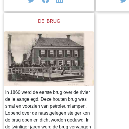
meestal een bi
was bij de dor
naam. Buiten 
DE BRUG
dorpsfiguren v
sommigen de k
gehaald.Een be
dorpsfiguur was
foto, met als b
In 1860 werd de eerste brug over de rivier
de Ie aangelegd. Deze houten brug was
smal en voorzien van petroleumlampen.
Lopend over de naastgelegen steiger kon
de brug open en dicht worden geduwd. In
de twintiger jaren werd de brug vervangen