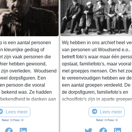
p is een aantal personen
Wij hebben in ons archief heel vee
 kleurrijke gedrag of
van personen uit Woudsend e.o..
et zijn vaak personen die
betreft foto's waar maar één pers
 hier hebben gewoond,
opstaat, familiefoto's, maar vooral 
 zijn overleden. Woudsend
met groepjes mensen. Om het zo
veel dorpsfiguren. Een
te vereenvoudigen hebben we de f
een persoon die vooral
een aantal groepen verdeeld. De 
p bekend was. Ze hadden
de dorpsfiguren, familiefoto's en
 bekendheid te danken aan
schoolfoto's zijn in aparte groepe
gedrag of verschijning en in
ondergebracht. In deze groep Do
Lees meer
Lees meer
aan hun daden. Vaak waren
zijn de overige foto's opgenomen,
re personen die hun hele
waaronder twee speciale groepen
Tekst: © Foto: ©
Tekst: © Foto: ©
orp woonden. Ze kregen ook
namelijk de lotelingen en de foto'