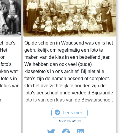
l foto's
Op de scholen in Woudsend was en is het
 Het
gebruikelijk om regelmatig een foto te
oon
maken van de klas in een betreffend jaar.
foto's
We hebben dan ook veel (oude)
eken wat
klassefoto's in ons archief. Bij niet alle
oto's in
foto's zijn de namen bekend of compleet.
foto's van
Om het overzichtelijk te houden zijn de
foto's per school onderverdeeld.Bijgaande
n
foto is van een klas van de Bewaarschool,
rpelingen
omstreeks 1930. De namen zijn niet
Lees meer
bekend.
,
Tekst: © Foto: ©
s van