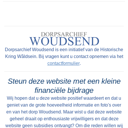
Woudsend waren de dorpsfiguren veelal
onbekend, alhoewel sommigen de krant wel
hebben gehaald.Een bekend en kleurrijk
dorpsfiguur was Sibbele Visser, hier op de foto,
met als bijnaam Sibbele mot.
Dorpsarchief Woudsend is een initiatief van de Historische
Kring Wâldsein. Bij vragen kunt u contact opnemen via het
contactformulier
.
Steun deze website met een kleine
financiële bijdrage
Wij hopen dat u deze website positief waardeert en dat u
geniet van de grote hoeveelheid informatie en foto's over
en van het dorp Woudsend. Maar wist u dat deze website
geheel draait op enthousiaste vrijwilligers en dat deze
website geen subsidies ontvangt? Om die reden willen wij