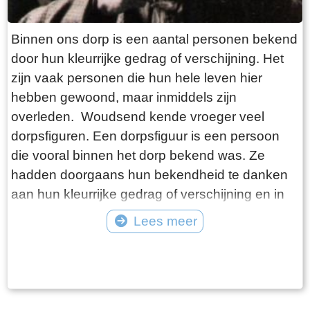
Binnen ons dorp is een aantal personen bekend
door hun kleurrijke gedrag of verschijning. Het
zijn vaak personen die hun hele leven hier
hebben gewoond, maar inmiddels zijn
overleden. Woudsend kende vroeger veel
dorpsfiguren. Een dorpsfiguur is een persoon
die vooral binnen het dorp bekend was. Ze
hadden doorgaans hun bekendheid te danken
aan hun kleurrijke gedrag of verschijning en in
mindere mate aan hun daden. Vaak waren het
Lees meer
al wat oudere personen die hun hele leven in
Tekst: © Foto: ©
het dorp woonden. Ze kregen ook meestal een
bijnaam die soms bekender was bij de
dorpsbewoners dan hun echte naam. Buiten