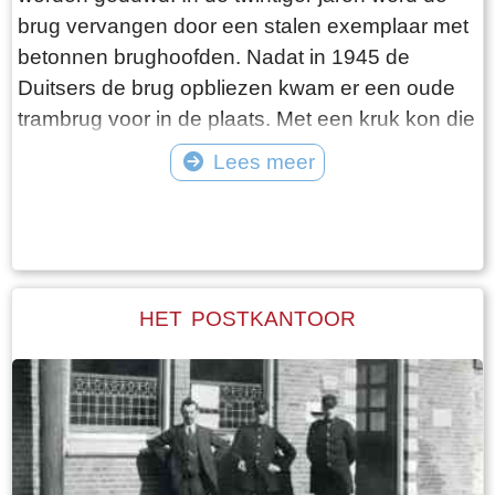
brug vervangen door een stalen exemplaar met
betonnen brughoofden. Nadat in 1945 de
Duitsers de brug opbliezen kwam er een oude
trambrug voor in de plaats. Met een kruk kon die
worden opengedraaid. In 1975 werd de huidige
Lees meer
Hellingbrug met elektrische bediening
Tekst: © jouke Foto: ©
aangelegd. Tot de sluiting van het
Verzekeringskantoor was de brug hét punt van
samenkomst voor de gepensioneerden, die er
op de ‘leugenbank’ menig sterk verhaal
HET POSTKANTOOR
uitwisselden.