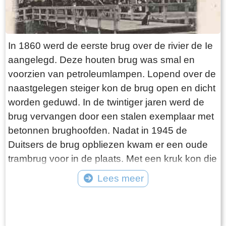
In 1860 werd de eerste brug over de rivier de Ie
aangelegd. Deze houten brug was smal en
voorzien van petroleumlampen. Lopend over de
naastgelegen steiger kon de brug open en dicht
worden geduwd. In de twintiger jaren werd de
brug vervangen door een stalen exemplaar met
betonnen brughoofden. Nadat in 1945 de
Duitsers de brug opbliezen kwam er een oude
trambrug voor in de plaats. Met een kruk kon die
worden opengedraaid. In 1975 werd de huidige
Lees meer
Hellingbrug met elektrische bediening
Tekst: © jouke Foto: ©
aangelegd. Tot de sluiting van het
Verzekeringskantoor was de brug hét punt van