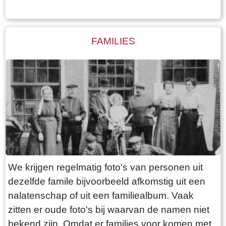
gezocht wordt naar een bepaald iemand, dan
kan dit beter met de zoekfunctie die in de
bovenste balk kan worden geopend. Alle foto's
FAMILIES
waar de betreffende persoon op staat worden
daar dan getoond.
We krijgen regelmatig foto's van personen uit
dezelfde famile bijvoorbeeld afkomstig uit een
nalatenschap of uit een familiealbum. Vaak
zitten er oude foto's bij waarvan de namen niet
bekend zijn. Omdat er families voor komen met