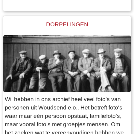
Verzekeringskantoor was de brug hét punt van
samenkomst voor de gepensioneerden, die er
op de ‘leugenbank’ menig sterk verhaal
DORPELINGEN
uitwisselden.
Wij hebben in ons archief heel veel foto's van
personen uit Woudsend e.o.. Het betreft foto's
waar maar één persoon opstaat, familiefoto's,
maar vooral foto's met groepjes mensen. Om
het zoeken wat te vereenvoudigen hebben we