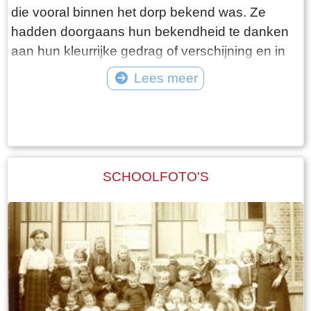
die vooral binnen het dorp bekend was. Ze
hadden doorgaans hun bekendheid te danken
aan hun kleurrijke gedrag of verschijning en in
mindere mate aan hun daden. Vaak waren het
Lees meer
al wat oudere personen die hun hele leven in
Tekst: © Foto: ©
het dorp woonden. Ze kregen ook meestal een
bijnaam die soms bekender was bij de
dorpsbewoners dan hun echte naam. Buiten
Woudsend waren de dorpsfiguren veelal
SCHOOLFOTO'S
onbekend, alhoewel sommigen de krant wel
hebben gehaald.Een bekend en kleurrijk
dorpsfiguur was Sibbele Visser, hier op de foto,
met als bijnaam Sibbele mot.