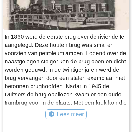
In 1860 werd de eerste brug over de rivier de Ie
aangelegd. Deze houten brug was smal en
voorzien van petroleumlampen. Lopend over de
naastgelegen steiger kon de brug open en dicht
worden geduwd. In de twintiger jaren werd de
brug vervangen door een stalen exemplaar met
betonnen brughoofden. Nadat in 1945 de
Duitsers de brug opbliezen kwam er een oude
trambrug voor in de plaats. Met een kruk kon die
worden opengedraaid. In 1975 werd de huidige
Lees meer
Hellingbrug met elektrische bediening
Tekst: © jouke Foto: ©
aangelegd. Tot de sluiting van het