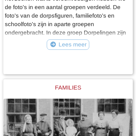
de foto's in een aantal groepen verdeeld. De
foto's van de dorpsfiguren, familiefoto's en
schoolfoto's zijn in aparte groepen
ondergebracht. In deze groep Dorpelingen zijn
de overige foto's opgenomen, waaronder twee
Lees meer
speciale groepen, namelijk de lotelingen en de
Tekst: © Foto: ©
foto's van onbekende personen. Als er gericht
gezocht wordt naar een bepaald iemand, dan
kan dit beter met de zoekfunctie die in de
bovenste balk kan worden geopend. Alle foto's
FAMILIES
waar de betreffende persoon op staat worden
daar dan getoond.