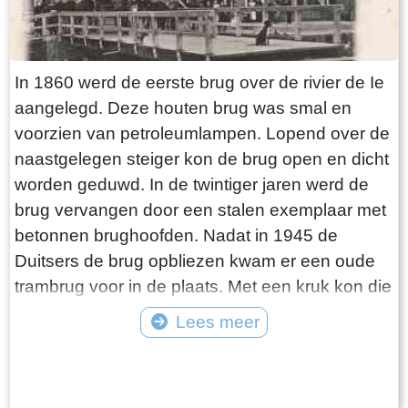
In 1860 werd de eerste brug over de rivier de Ie
aangelegd. Deze houten brug was smal en
voorzien van petroleumlampen. Lopend over de
naastgelegen steiger kon de brug open en dicht
worden geduwd. In de twintiger jaren werd de
brug vervangen door een stalen exemplaar met
betonnen brughoofden. Nadat in 1945 de
Duitsers de brug opbliezen kwam er een oude
trambrug voor in de plaats. Met een kruk kon die
worden opengedraaid. In 1975 werd de huidige
Lees meer
Hellingbrug met elektrische bediening
Tekst: © jouke Foto: ©
aangelegd. Tot de sluiting van het
Verzekeringskantoor was de brug hét punt van