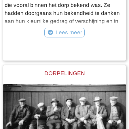
die vooral binnen het dorp bekend was. Ze
hadden doorgaans hun bekendheid te danken
aan hun kleurrijke gedrag of verschijning en in
mindere mate aan hun daden. Vaak waren het
Lees meer
al wat oudere personen die hun hele leven in
Tekst: © Foto: ©
het dorp woonden. Ze kregen ook meestal een
bijnaam die soms bekender was bij de
dorpsbewoners dan hun echte naam. Buiten
Woudsend waren de dorpsfiguren veelal
DORPELINGEN
onbekend, alhoewel sommigen de krant wel
hebben gehaald.Een bekend en kleurrijk
dorpsfiguur was Sibbele Visser, hier op de foto,
met als bijnaam Sibbele mot.