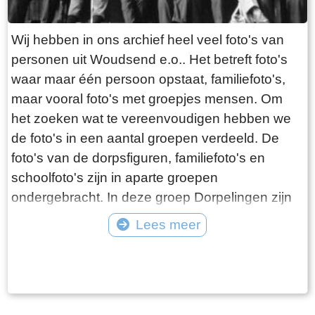
Wij hebben in ons archief heel veel foto's van
personen uit Woudsend e.o.. Het betreft foto's
waar maar één persoon opstaat, familiefoto's,
maar vooral foto's met groepjes mensen. Om
het zoeken wat te vereenvoudigen hebben we
de foto's in een aantal groepen verdeeld. De
foto's van de dorpsfiguren, familiefoto's en
schoolfoto's zijn in aparte groepen
ondergebracht. In deze groep Dorpelingen zijn
de overige foto's opgenomen, waaronder twee
Lees meer
speciale groepen, namelijk de lotelingen en de
Tekst: © Foto: ©
foto's van onbekende personen. Als er gericht
gezocht wordt naar een bepaald iemand, dan
kan dit beter met de zoekfunctie die in de