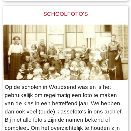
dorpsbewoners dan hun echte naam. Buiten
Woudsend waren de dorpsfiguren veelal
SCHOOLFOTO'S
onbekend, alhoewel sommigen de krant wel
hebben gehaald.Een bekend en kleurrijk
dorpsfiguur was Sibbele Visser, hier op de foto,
met als bijnaam Sibbele mot.
Op de scholen in Woudsend was en is het
gebruikelijk om regelmatig een foto te maken
van de klas in een betreffend jaar. We hebben
dan ook veel (oude) klassefoto's in ons archief.
Bij niet alle foto's zijn de namen bekend of
compleet. Om het overzichtelijk te houden zijn