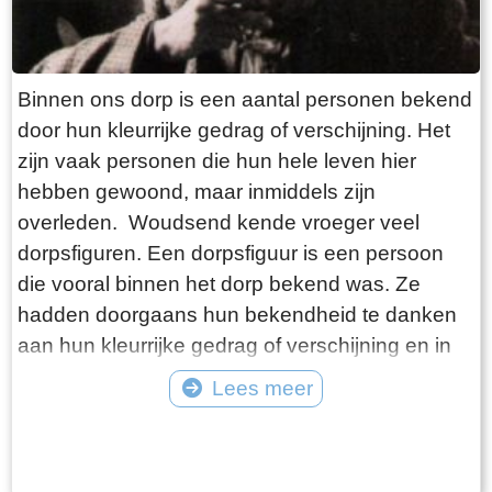
Binnen ons dorp is een aantal personen bekend
door hun kleurrijke gedrag of verschijning. Het
zijn vaak personen die hun hele leven hier
hebben gewoond, maar inmiddels zijn
overleden. Woudsend kende vroeger veel
dorpsfiguren. Een dorpsfiguur is een persoon
die vooral binnen het dorp bekend was. Ze
hadden doorgaans hun bekendheid te danken
aan hun kleurrijke gedrag of verschijning en in
mindere mate aan hun daden. Vaak waren het
Lees meer
al wat oudere personen die hun hele leven in
Tekst: © Foto: ©
het dorp woonden. Ze kregen ook meestal een
bijnaam die soms bekender was bij de