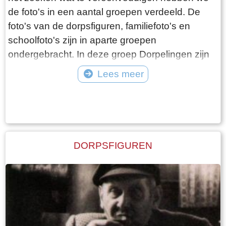
de foto's in een aantal groepen verdeeld. De
foto's van de dorpsfiguren, familiefoto's en
schoolfoto's zijn in aparte groepen
ondergebracht. In deze groep Dorpelingen zijn
de overige foto's opgenomen, waaronder twee
Lees meer
speciale groepen, namelijk de lotelingen en de
Tekst: © Foto: ©
foto's van onbekende personen. Als er gericht
gezocht wordt naar een bepaald iemand, dan
kan dit beter met de zoekfunctie die in de
bovenste balk kan worden geopend. Alle foto's
DORPSFIGUREN
waar de betreffende persoon op staat worden
daar dan getoond.